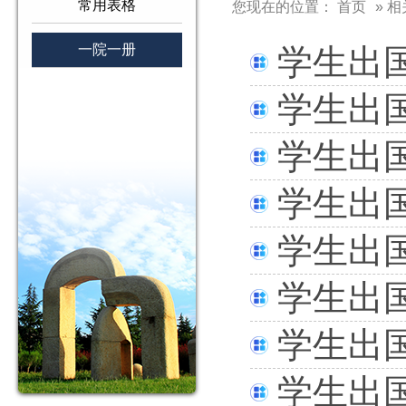
常用表格
您现在的位置：
首页
»
相
一院一册
学生出
学生出
学生出
学生出
学生出
学生出
学生出
学生出