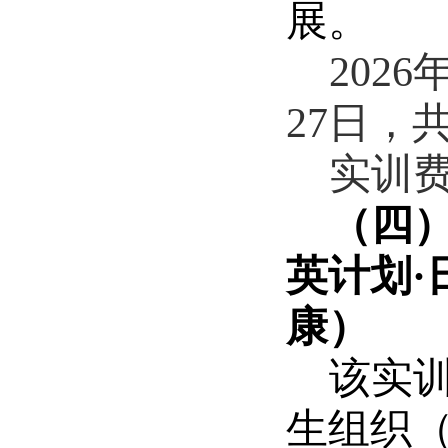
展。
2026
27
日，
实训
（四
英计划·
康）
该实
生组织