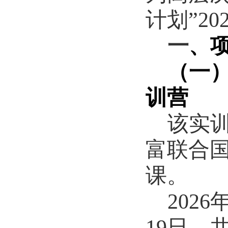
计划”
20
一
、
（一
训营
该实
富联合
课。
2026
19
日，