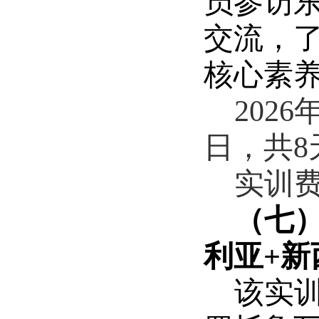
员参访
交流，
核心素
2026
日，共
8
实训
（七
利亚
+
新
该实