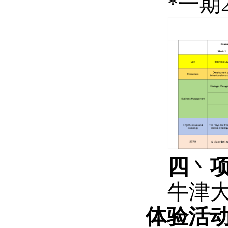
*
一期
四
丶
牛津
体验活