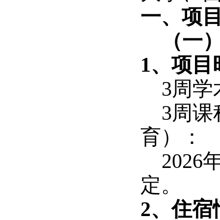
一、项
（一
1、项目
3周学
3周课
育）：
202
定。
2、住宿