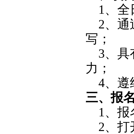
1、全
2、
写；
3、
力；
4、
三、报
1、报
2、