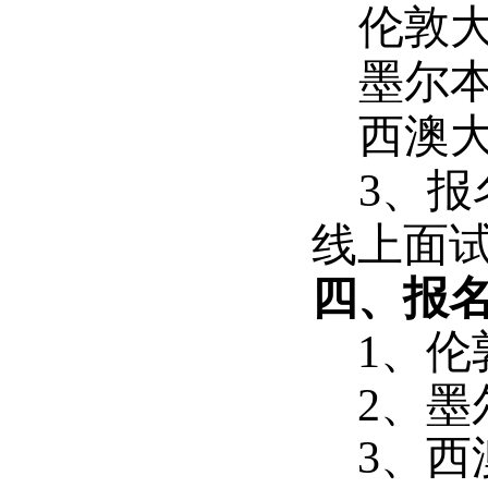
伦敦
墨尔
西澳
3、
线上面
四、报
1、伦
2、墨
3、西