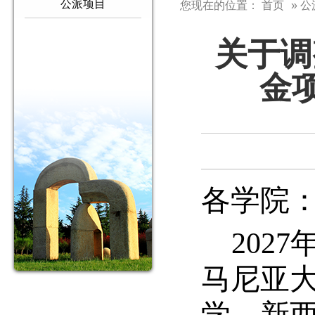
公派项目
您现在的位置：
首页
» 
关于调
金
各学院
2027
马尼亚