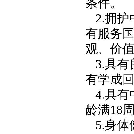
条件。
2.拥
有服务
观、价
3.具
有学成
4.具
龄满18
5.身