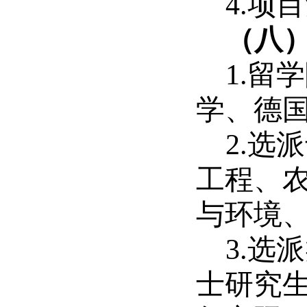
4.项
（八）
1.
学、德
2.
工程、
与环境
3.选
士研究生