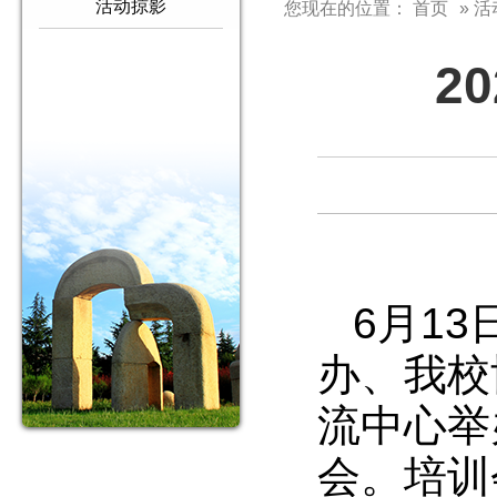
活动掠影
您现在的位置：
首页
» 
2
6月1
办、我校
流中心举
会。培训