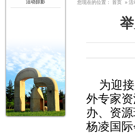
活动掠影
您现在的位置：
首页
» 
举
为迎接
外专家资
办、资源
杨凌国际