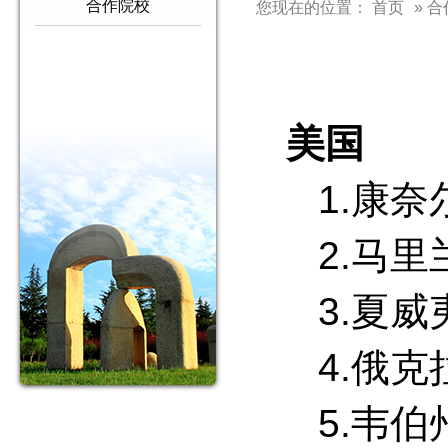
合作院校
您现在的位置：
首页
» 
美国
1.康
2.马
3.夏
4.俄
5.韦