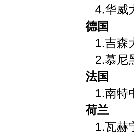
4.华
德国
1.吉森
2.慕
法国
1.南
荷兰
1.瓦