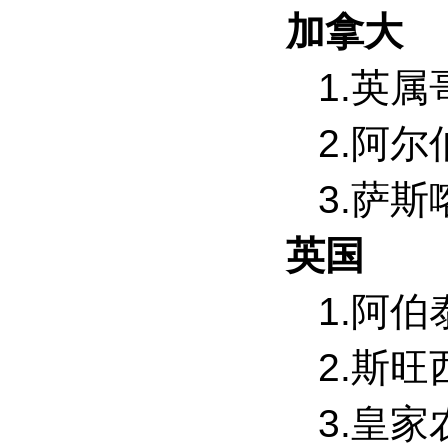
加拿大
1.英
2.阿
3.萨
英国
1.阿
2.斯
3.皇